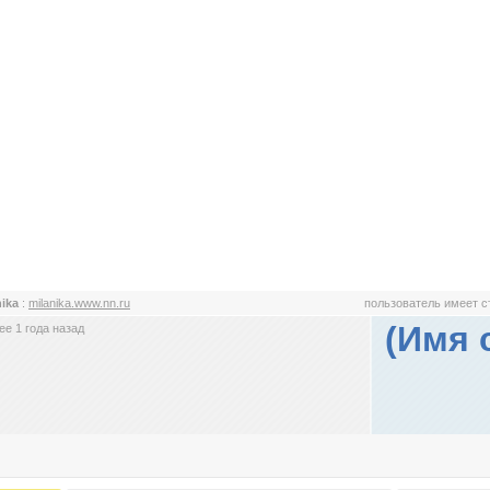
nika
:
milanika.www.nn.ru
пользователь имеет 
(Имя 
е 1 года назад