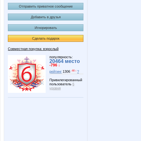
Отправить приватное сообщение
Добавить в друзья
Игнорировать
Сделать подарок
Совместная покупка: взрослый
популярность:
20464 место
-796 ↓
-60 ↓
рейтинг
1306
?
Привилегированный
пользователь
6
уровня