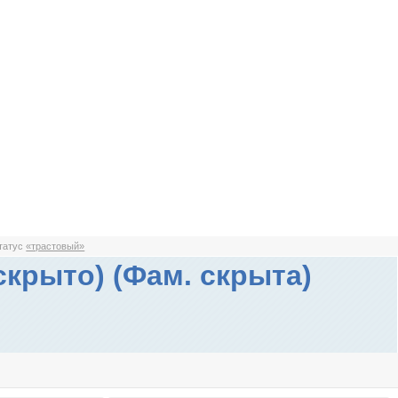
статус
«трастовый»
скрыто) (Фам. скрыта)