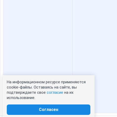
На информационном ресурсе применяются
Статистика портрета:
cookie-файлы. Оставаясь на сайте, вы
подтверждаете свое
согласие
на их
сейчас просматривают портрет - 0
использование.
зарегистрированные пользователи
посетившие портрет за 7 дней - 1
Согласен