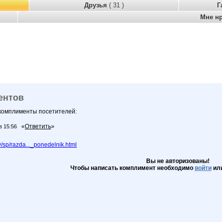
Друзья
( 31 )
Г
Мне н
ентов
 комплименты посетителей:
«
Ответить
»
в 15:56
sp/razda..._ponedelnik.html
Вы не авторизованы!
Чтобы написать комплимент необходимо
войти
ил