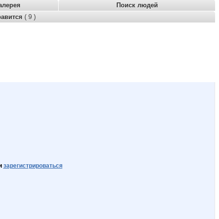
алерея
Поиск людей
равится
( 9 )
и
зарегистрироваться